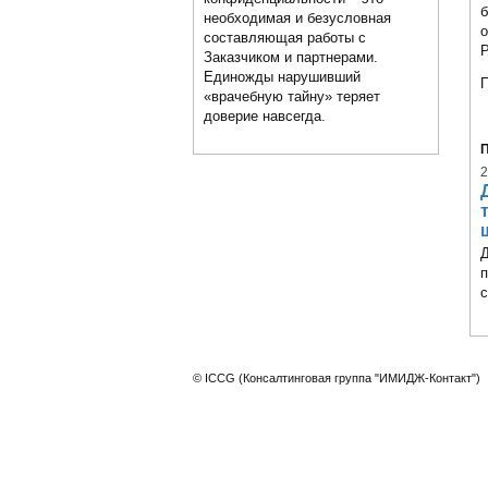
б
необходимая и безусловная
составляющая работы с
P
Заказчиком и партнерами.
Единожды нарушивший
П
«врачебную тайну» теряет
доверие навсегда.
2
Д
п
с
© ICCG (Консалтинговая группа "ИМИДЖ-Контакт")