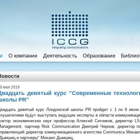
и
O компании
Деятельность
Образование
Библио
Новости
0 мая 2019
Двадцать девятый курс "Современные технолог
школы PR"
Двадцать девятый курс Лондонской школы PR пройдет с 1 по 9 июня 
лушателями будут выступать ведущие эксперты в области коммуникаций,
октор экономических наук профессор Алексей Ситников, директор LS
Management, партнер Risk Communication Дмитрий Чернов, директор 
правляющий директор коммуникационного агентства Communica Михаил
"Дымшиц и партнеры" Михаил Дымшиц,