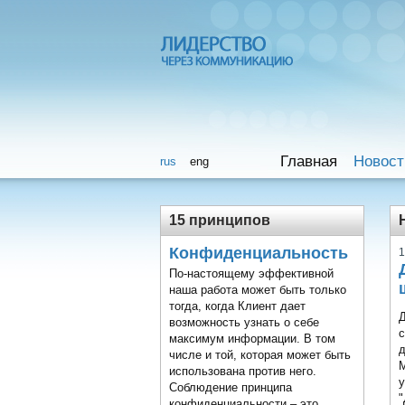
Главная
Новост
rus
eng
15 принципов
Конфиденциальность
1
По-настоящему эффективной
наша работа может быть только
тогда, когда Клиент дает
возможность узнать о себе
с
максимум информации. В том
д
числе и той, которая может быть
использована против него.
у
Соблюдение принципа
конфиденциальности – это