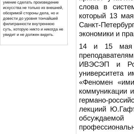
умение сделать произведение
слова в систе
искусства не только из внешней,
обозримой стороны дела, но и
который 13 мая
довести до уровня тончайшей
Санкт-Петербур
филигранности внутреннюю
суть, которую никто и никогда не
экономики и пр
увидит и не должен видеть.
14 и 15 мая 
преподавател
ИВЭСЭП и Росс
университета и
«Феномен «ими
коммуникации и
германо-росси
лекциий Ю.Гаф
обсуждаемо
профессиональ